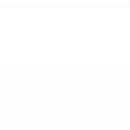
à propos de Maximoferta
Maximoferta est une entreprise spécialisée dans la
fabrication, la fourniture et l’installation de menuiseries
aluminium & PVC
en France.
Notre expertise couvre un large éventail de produits :
fenêtres aluminium, portes-fenêtres, portes d’entrée,
volets roulants motorisés, volets battants, portails,
portillons et grilles de clôture...
Grâce à notre équipe de serruriers et menuisiers poseurs,