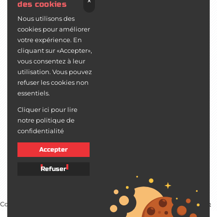
×
des cookies
Fabricant de volets
Nous utilisons des
Export menuiserie
cookies pour améliorer
Devis personnalisé
votre expérience. En
cliquant sur «Accepter»,
Mentions légales
vous consentez à leur
utilisation. Vous pouvez
Menuiserie aluminium et PVC
refuser les cookies non
essentiels.
Contact
Cliquer ici pour lire
35 rue de l'Avenir, 95210 Saint-Gratien
notre politique de
06 62 52 06 52
confidentialité
Accepter
Refuser
Copyright 2025 ©
EVAPI Bâtiment
Défiler vers le haut