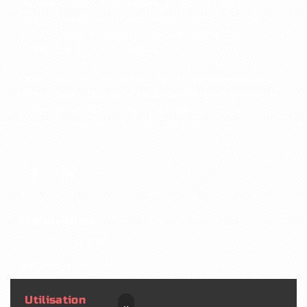
Notre expertise couvre un large éventail de produits :
fenêtres aluminium, portes-fenêtres, portes d’entrée,
volets roulants motorisés, volets battants, portails,
portillons et grilles de clôture...
Grâce à notre équipe de serruriers et menuisiers poseurs,
nous assurons la pose, la rénovation et le dépannage de
toutes vos installations en Île‑de‑France : à Paris,
Montreuil, Argenteuil, Nanterre, Créteil....
Liens utiles
Fabricant de portes
Fabricant de portails
Fabricant de fenêtres
Utilisation