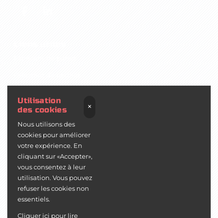
Liens utiles
Fabricant de portes
Fabricant de portails
Fabricant de fenêtres
Utilisation
×
des cookies
Fabricant de volets
Nous utilisons des
Export menuiserie
cookies pour améliorer
Devis personnalisé
votre expérience. En
cliquant sur «Accepter»,
Mentions légales
vous consentez à leur
utilisation. Vous pouvez
Menuiserie aluminium et PVC
refuser les cookies non
essentiels.
Contact
Cliquer ici pour lire