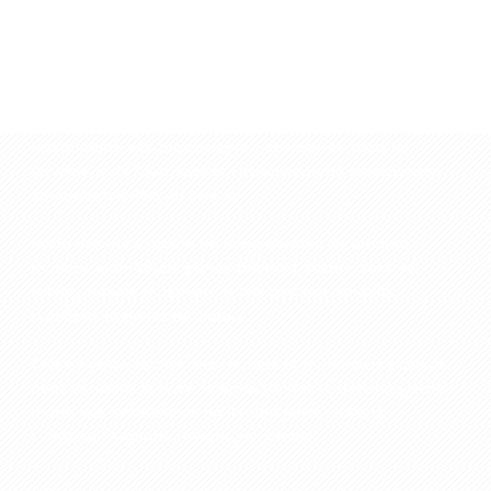
à propos de Maximoferta
Maximoferta est une entreprise spécialisée dans la
fabrication, la fourniture et l’installation de menuiseries
aluminium & PVC
en France.
Notre expertise couvre un large éventail de produits :
fenêtres aluminium, portes-fenêtres, portes d’entrée,
volets roulants motorisés, volets battants, portails,
portillons et grilles de clôture...
Grâce à notre équipe de serruriers et menuisiers poseurs,
nous assurons la pose, la rénovation et le dépannage de
toutes vos installations en Île‑de‑France : à Paris,
Montreuil, Argenteuil, Nanterre, Créteil....