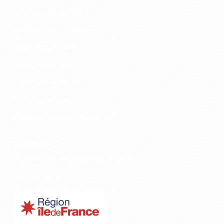
Fabricant de portails
Fabricant de fenêtres
Fabricant de volets
Export menuiserie
Devis personnalisé
Mentions légales
Menuiserie aluminium et PVC
Contact
35 rue de l'Avenir, 95210 Saint-Gratien
06 62 52 06 52