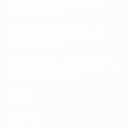
Maximoferta est une entreprise spécialisée dans la
fabrication, la fourniture et l’installation de menuiseries
aluminium & PVC
en France.
Notre expertise couvre un large éventail de produits :
fenêtres aluminium, portes-fenêtres, portes d’entrée,
volets roulants motorisés, volets battants, portails,
portillons et grilles de clôture...
Grâce à notre équipe de serruriers et menuisiers poseurs,
nous assurons la pose, la rénovation et le dépannage de
toutes vos installations en Île‑de‑France : à Paris,
Montreuil, Argenteuil, Nanterre, Créteil....
Liens utiles
Fabricant de portes