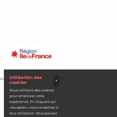
Menuiserie aluminium et PVC
Contact
35 rue de l'Avenir, 95210 Saint-Gratien
06 62 52 06 52
Utilisation des
Copyright 2025 ©
EVAPI Bâtiment
Défiler vers le haut
×
cookies
Nous utilisons des cookies
pour améliorer votre
expérience. En cliquant sur
«Accepter», vous consentez à
leur utilisation. Vous pouvez