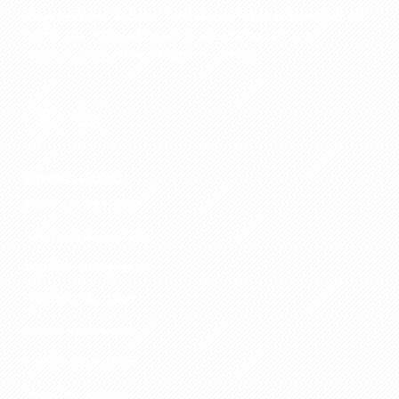
nous assurons la pose, la rénovation et le dépannage de
toutes vos installations en Île‑de‑France : à Paris,
Montreuil, Argenteuil, Nanterre, Créteil....
Liens utiles
Fabricant de portes
Fabricant de portails
Fabricant de fenêtres
Fabricant de volets
Export menuiserie
Devis personnalisé
Mentions légales