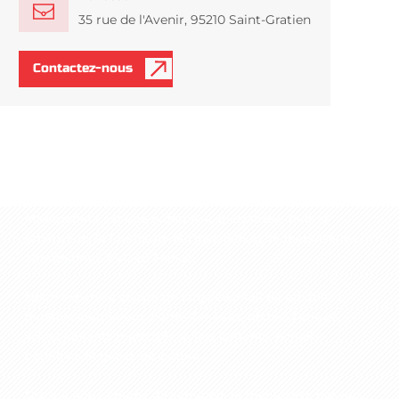
35 rue de l'Avenir, 95210 Saint-Gratien
Contactez-nous
à propos de Maximoferta
Maximoferta est une entreprise spécialisée dans la
fabrication, la fourniture et l’installation de menuiseries
aluminium & PVC
en France.
Notre expertise couvre un large éventail de produits :
fenêtres aluminium, portes-fenêtres, portes d’entrée,
volets roulants motorisés, volets battants, portails,
portillons et grilles de clôture...
Grâce à notre équipe de serruriers et menuisiers poseurs,