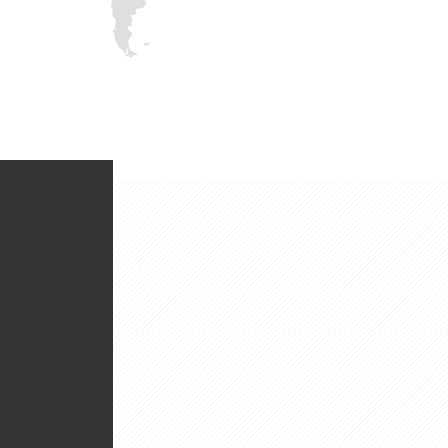
Liens utiles
Fabricant de portes
Fabricant de portails
Fabricant de fenêtres
Fabricant de volets
Export menuiserie
Devis personnalisé
Mentions légales