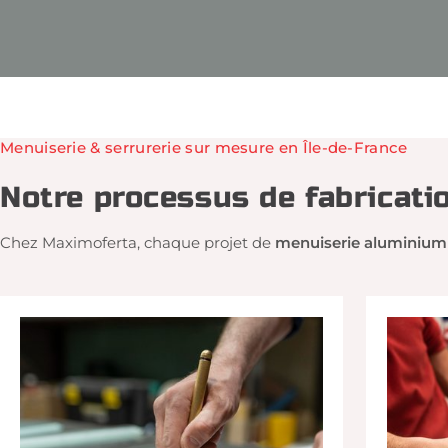
Menuiserie & serrurerie sur mesure en Île‑de‑France
Notre processus de fabricati
Chez Maximoferta, chaque projet de
menuiserie aluminium