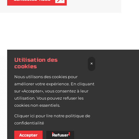
à propos de Maximoferta
Utilisation des
Maximoferta est une entreprise spécialisée dans la
×
cookies
fabrication, la fourniture et l’installation de menuiseries
aluminium & PVC
en France.
Nous utilisons des cookies pour
améliorer votre expérience. En cliquant
Notre expertise couvre un large éventail de produits :
sur «Accepter», vous consentez à leur
fenêtres aluminium, portes-fenêtres, portes d’entrée, volets
utilisation. Vous pouvez refuser les
roulants motorisés, volets battants, portails, portillons et
cookies non essentiels.
grilles de clôture...
Cliquer ici pour lire notre politique de
confidentialité
Grâce à notre équipe de serruriers et menuisiers poseurs,
nous assurons la pose, la rénovation et le dépannage de
Accepter
Refuser