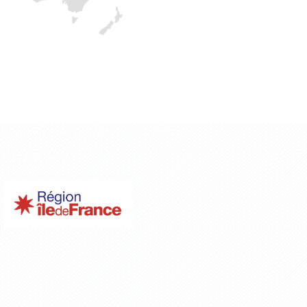
Contact
35 rue de l'Avenir, 95210 Saint-Gratien
06 62 52 06 52