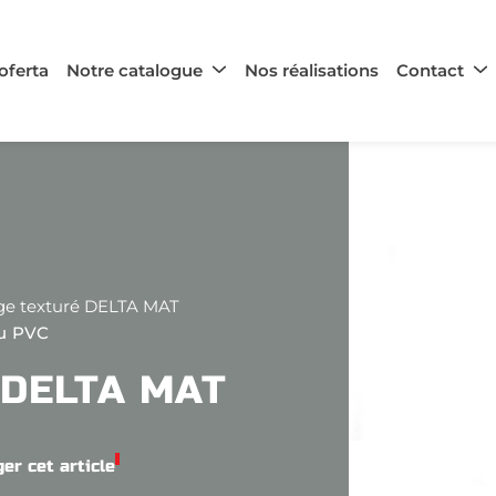
ferta
Notre catalogue
Nos réalisations
Contact
age texturé DELTA MAT
ou PVC
é DELTA MAT
er cet article